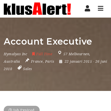
Nav
Account Executive
Hymalyas Inc
Full Time
57 Melbournen
,
Australia
France
,
Paris
22 januari 2015
- 26 juni
2018
Sales
Job Expired