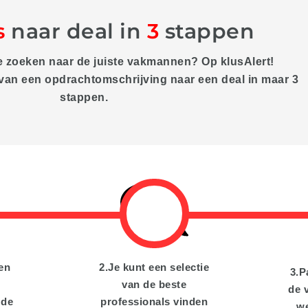
s
naar deal in
3
stappen
e zoeken naar de juiste vakmannen? Op klus
A
lert!
 van een opdrachtomschrijving naar een deal in maar 3
stappen.
een
2.Je kunt een selectie
3.P
van de beste
de 
 de
professionals vinden
w