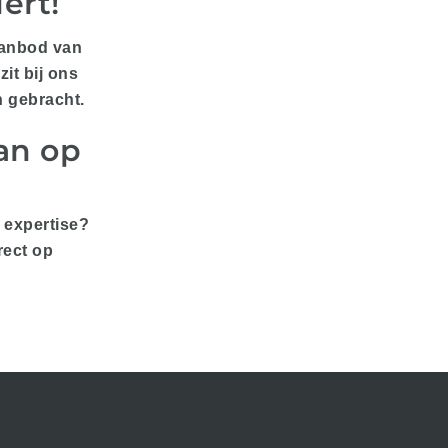
ert!
 aanbod van
it bij ons
n gebracht.
man op
w expertise?
rect op