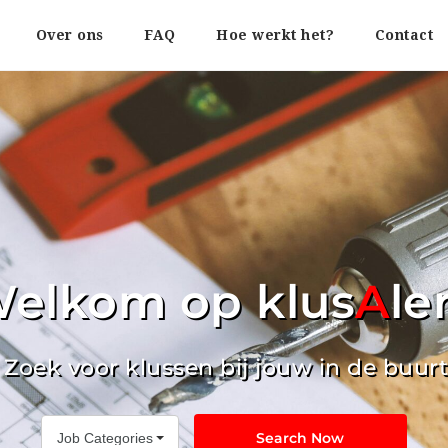
Over ons
FAQ
Hoe werkt het?
Contact
elkom op klus
A
le
Zoek voor klussen bij jouw in de buur
Search Now
Job Categories