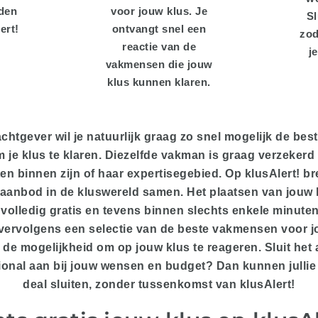
den
voor jouw klus. Je
Sl
ert!
ontvangt snel een
zod
reactie van de
j
vakmensen die jouw
klus kunnen klaren.
chtgever wil je natuurlijk graag zo snel mogelijk de be
 je klus te klaren. Diezelfde vakman is graag verzekerd
en binnen zijn of haar expertisegebied. Op klusAlert! b
aanbod in de kluswereld samen. Het plaatsen van jouw 
 volledig gratis en tevens binnen slechts enkele minute
vervolgens een selectie van de beste vakmensen voor j
 de mogelijkheid om op jouw klus te reageren. Sluit het
ional aan bij jouw wensen en budget? Dan kunnen julli
deal sluiten, zonder tussenkomst van klusAlert!