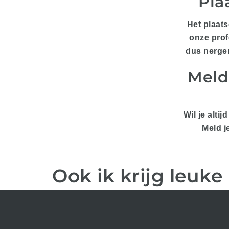
Pla
Het plaats
onze prof
dus nergen
Meld 
Wil je alti
Meld j
Ook ik krijg leuke