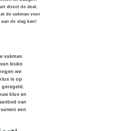
uit direct de deal,
at de vakman voor
e aan de slag kan!
ste vakman
 van leuke
rengen we
klus is op
n geregeld.
ouw klus en
 aanbod van
e samen een