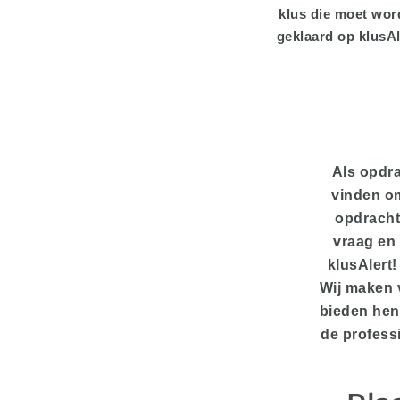
klus die moet wor
geklaard op klusAl
Als opdra
vinden om
opdracht
vraag en 
klusAlert!
Wij maken 
bieden hen
de profess