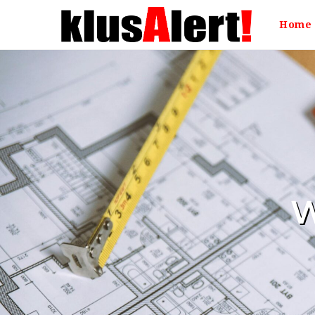
klusAlert!
Home
W