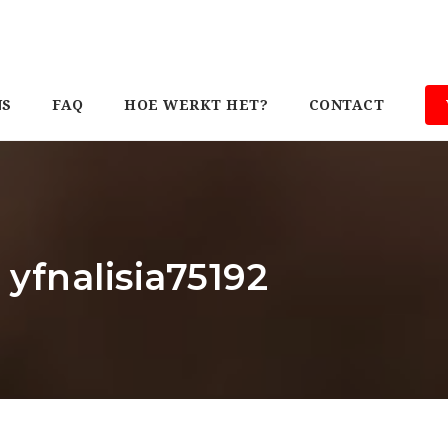
NS
FAQ
HOE WERKT HET?
CONTACT
 yfnalisia75192