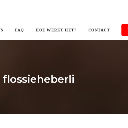
NS
FAQ
HOE WERKT HET?
CONTACT
 flossieheberli