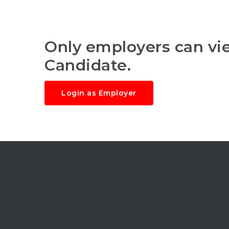
Only employers can v
Candidate.
Login as Employer