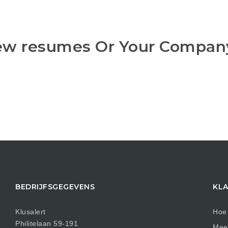
iew resumes Or Your Compan
BEDRIJFSGEGEVENS
KLA
Klusalert
Hoe 
Philitelaan 59-191
Mees