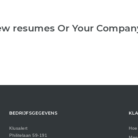
iew resumes Or Your Compan
BEDRIJFSGEGEVENS
KLA
Klusalert
Hoe 
Philitelaan 59-191
Mees