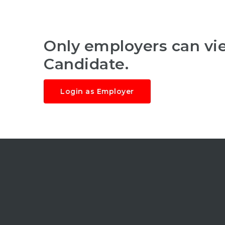
Only employers can v
Candidate.
Login as Employer