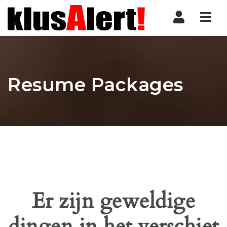
Nav
Resume Packages
Er zijn geweldige
dingen in het verschiet