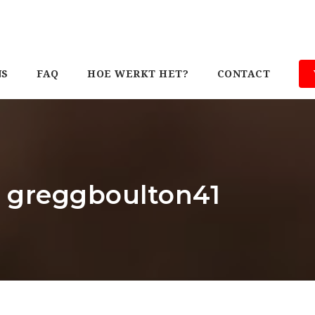
NS
FAQ
HOE WERKT HET?
CONTACT
: greggboulton41